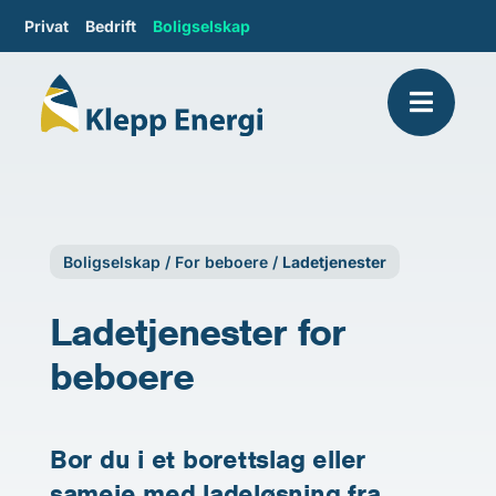
Privat
Bedrift
Boligselskap
Boligselskap
/
For beboere
/
Ladetjenester
Ladetjenester for
beboere
Bor du i et borettslag eller
sameie med ladeløsning fra